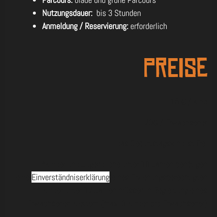
Nutzungsdauer:
bis 3 Stunden
Anmeldung / Reservierung:
erforderlich
Preise
15 € / Kind
20€ / Erwachsener
das Geburtstagskind ist frei
*Kinder und Jugendliche unter 18 Jahren benötigen
eine
Einverständniserklärung
eines Erziehungsberechtigten
** Kinder unter 12 Jahren müssen in Begleitung eines
Erwachsenen Klettern (max. 3 Kinder pro Erwachsener)