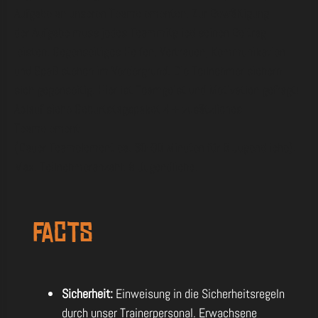
Aufgabe an unseren Teamelementen. Zur Bewältigung
der Aufgabe muss jedes Teammitglied seinen Beitrag
leisten. Gegenseitiges Helfen, Vertrauen, Kommunikation
und Spaß stehen im Vordergrund. Die Teilnehmer sichern
sich gegenseitig. Hier ist Teamgeist und Motivation gefragt!
Ablauf siehe Geburtstagspaket 4 + zusätzliches
Teamelement
(Dauer Teamelement ca. 60-90 Minuten für 8 Jugendliche).
Max. Teilnehmeranzahl: 8 Jugendliche.
Facts
Sicherheit:
Einweisung in die Sicherheitsregeln
durch unser Trainerpersonal. Erwachsene