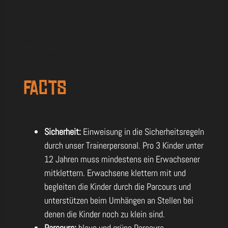
Die Kinder zwischen 8 und 12 Jahren klettern in unseren
blauen und grünen Parcours in Begleitung von kletternden
Erwachsenen (max. 3 Kinder pro Erwachsener). Hier ist für
jedes Kind was dabei.
Facts
Sicherheit:
Einweisung in die Sicherheitsregeln
durch unser Trainerpersonal. Pro 3 Kinder unter
12 Jahren muss mindestens ein Erwachsener
mitklettern. Erwachsene klettern mit und
begleiten die Kinder durch die Parcours und
unterstützen beim Umhängen an Stellen bei
denen die Kinder noch zu klein sind.
Parcours:
blaue und grüne
Parcours