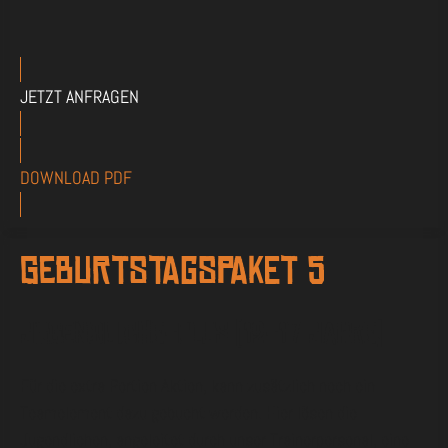
JETZT ANFRAGEN
DOWNLOAD PDF
Geburtstagspaket 5
Jugendliche-Plus (12-17 Jahre)
Für die extra Portion Aktion, kann zusätzlich noch ein
Teamelement dazu gebucht werden. Hier lösen die
Jugendlichen, angeleitet durch unser Trainerpersonal, eine