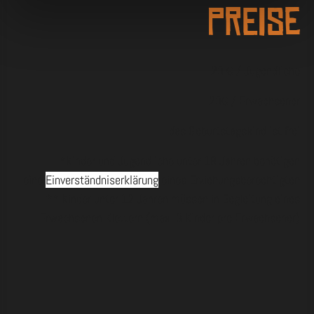
Preise
20 € / Jugendliche
20€ / Erwachsener
das Geburtstagskind ist frei
*Kinder und Jugendliche unter 18 Jahren benötigen
eine
Einverständniserklärung
eines Erziehungsberechtigten
** Kinder unter 12 Jahren müssen in Begleitung eines
Erwachsenen Klettern (max. 3 Kinder pro Erwachsener)