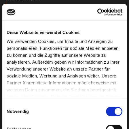
DOWNLOAD PDF
Diese Webseite verwendet Cookies
Wir verwenden Cookies, um Inhalte und Anzeigen zu
Geburtstagspaket 4
personalisieren, Funktionen für soziale Medien anbieten
zu können und die Zugriffe auf unsere Website zu
analysieren. Außerdem geben wir Informationen zu Ihrer
Jugendliche (12-17 Jahre)
Verwendung unserer Website an unsere Partner für
soziale Medien, Werbung und Analysen weiter. Unsere
Die Kinder ab 12 Jahren klettern in unseren blauen, grünen
Partner führen diese Informationen möglicherweise mit
und roten Parcours. Jugendliche ab 16 Jahren dürfen auch in
weiteren Daten zusammen, die Sie ihnen bereitgestellt
unsere schwarzen Parcours. Hier ist für jedes Kind und jeden
haben oder die sie im Rahmen Ihrer Nutzung der Dienste
gesammelt haben.
Jugendlichen was dabei.
Einwilligungsauswahl
Notwendig