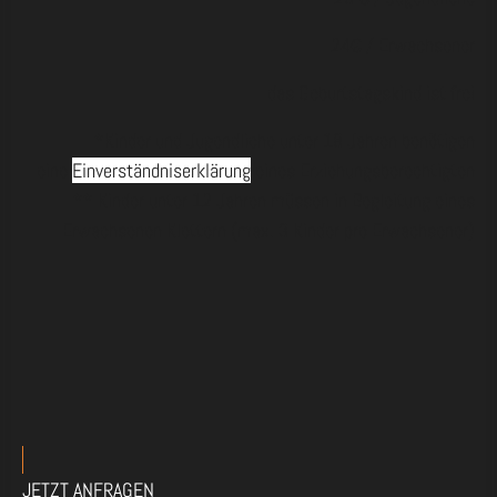
24€ / Erwachsener
das Geburtstagskind ist frei
*Kinder und Jugendliche unter 18 Jahren benötigen
eine
Einverständniserklärung
eines Erziehungsberechtigten
** Kinder unter 12 Jahren müssen in Begleitung eines
Erwachsenen Klettern (max. 3 Kinder pro Erwachsener)
JETZT ANFRAGEN