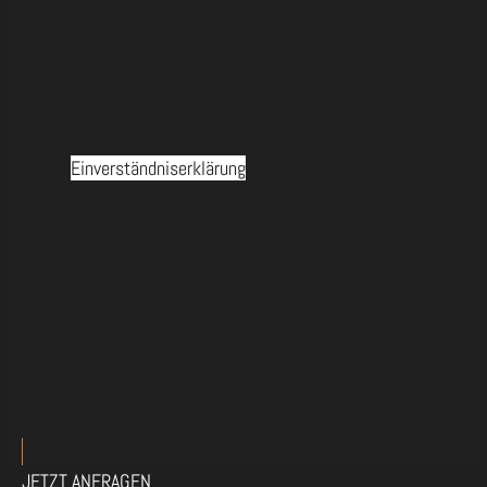
20€ / Erwachsener
das Geburtstagskind ist frei
*Kinder und Jugendliche unter 18 Jahren benötigen
eine
Einverständniserklärung
eines Erziehungsberechtigten
** Kinder unter 12 Jahren müssen in Begleitung eines
Erwachsenen Klettern (max. 3 Kinder pro Erwachsener)
JETZT ANFRAGEN