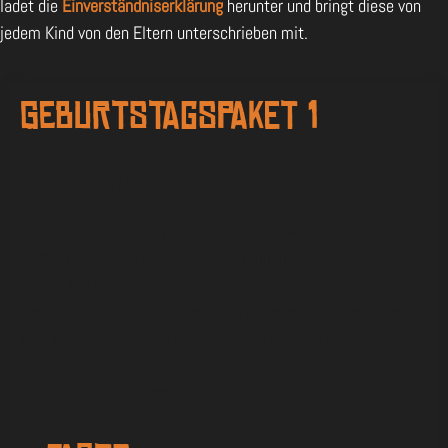
ladet die
Einverständniserklärung
herunter und bringt diese von
jedem Kind von den Eltern unterschrieben mit.
Geburtstagspaket 1
Bambini (3-7 Jahre
Für unsere kleinsten (Bambinis), haben wir spezielle
Bambini-Parcours angelegt. Hier können die Kinder ihre
ersten Klettererfahrungen machen und selbständig die damit
verbündenden Herausforderungen meistern. Die Parcours
sind so angelegt, dass die Eltern und Aufsichtspersonen
jederzeit eine Hilfestellung bieten können ohne selbst
„mitklettern“ zu müssen.