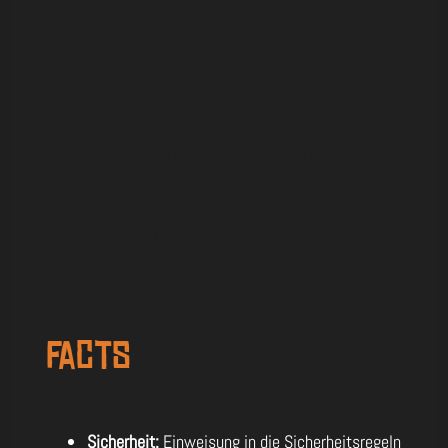
Für die extra Portion Aktion, kann zusätzlich noch unser
Teamelement „Kistenklettern“ dazu gebucht werden. Bei
diesem Klassiker, müssen die Kids versuchen einen Turm
aus leeren Getränkekisten so hoch wie möglich zu stapeln.
Während des Stapelns und Erklettern des Turms, werden Sie
von unseren Trainern gesichert. Ablauf siehe
Geburtstagspaket 2 + zusätzliches Teamelement (Dauer
Teamelement ca. 60-90 Minuten für 8 Kinder). Max.
Teilnehmeranzahl: 8 Kinder.
Facts
Sicherheit:
Einweisung in die Sicherheitsregeln